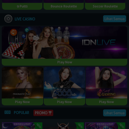
9 Putts
Bounce Roulette
Soccer Roulette
Lihat Semua
LIVE CASINO
Play Now
Play Now
Play Now
Play Now
POPULAR
Lihat Semua
PROMO