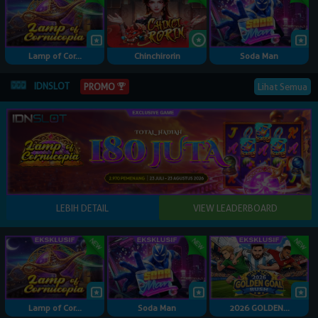
Lamp of Cor...
Chinchirorin
Soda Man
IDNSLOT
Lihat Semua
PROMO
Lamp of Cor...
Soda Man
2026 GOLDEN...