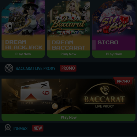
Play Now
Play Now
Play Now
PROMO
BACCARAT LIVE PROXY
Play Now
NEW
IDNMAX