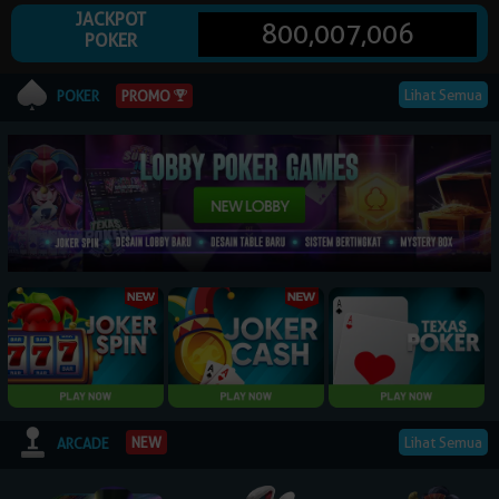
JACKPOT
800,007,006
POKER
© 2026 NagaPoker. All Rights Reserved | 18+
Lihat Semua
PROMO
POKER
Lihat Semua
NEW
ARCADE