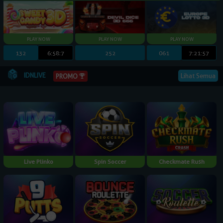
132
6:58:6
252
061
7:21:56
IDNLIVE
Lihat Semua
PROMO
Live Plinko
Spin Soccer
Checkmate Rush