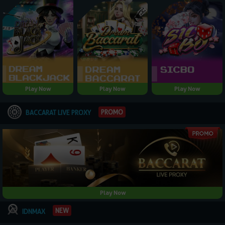
Play Now
Play Now
Play Now
PROMO
BACCARAT LIVE PROXY
Play Now
NEW
IDNMAX