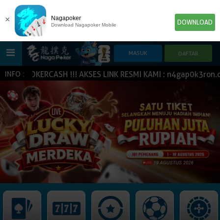
×
Nagapoker
DOWNLOAD
Download Nagapoker Mobile
U JOKERCASH !!! AKSES LINK RESMI KAMI : n4gap0k3ron.org
INFO :
HOME
POKER
SLOT GAME
IDN E-LOTTERY
NEW
NEW
SPORTBOOK
LIVE CASINO
IDNLIVE
NEW
TOGEL
ESPORTS
ARCADE
NEW
NEW
NEW
IDNTRADE
TEMBAK IKAN
IDNRAFFLE