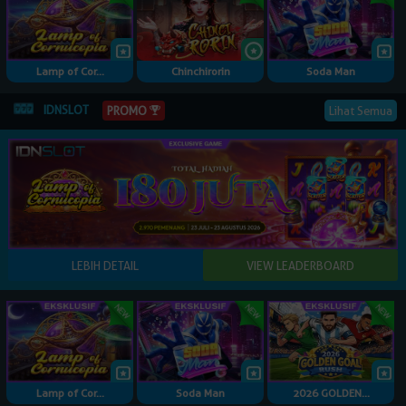
Lamp of Cor...
Chinchirorin
Soda Man
IDNSLOT
Lihat Semua
PROMO
Lamp of Cor...
Soda Man
2026 GOLDEN...