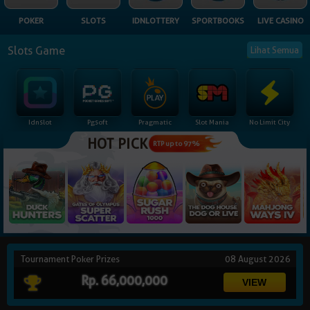
NEW
POKER
SLOTS
IDNLOTTERY
SPORTBOOKS
LIVE CASINO
TANGKAS
RTP
Slots Game
Lihat Semua
DEPOSIT
WITHDRAW
Idnslot
Pgsoft
Pragmatic
Slot Mania
No Limit City
PROMOSI
HOT PICK
RTP up to 97%
DOWNLOAD
REFERRAL
JACKPOT
Tournament Poker Prizes
08 August 2026
VIP MEMBER
Rp. 66,000,000
HUBUNGI KAMI