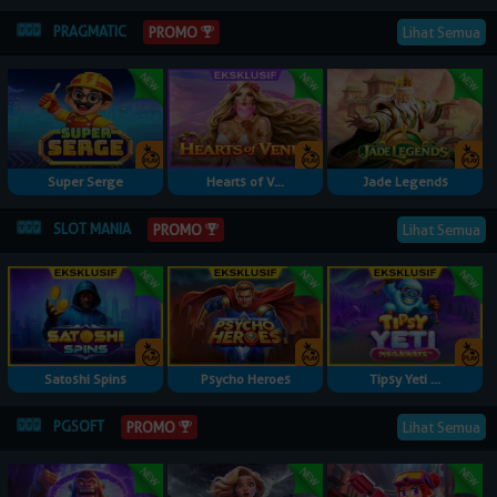
PRAGMATIC
Lihat Semua
PROMO
Super Serge
Hearts of V...
Jade Legends
SLOT MANIA
Lihat Semua
PROMO
Satoshi Spins
Psycho Heroes
Tipsy Yeti ...
PGSOFT
Lihat Semua
PROMO