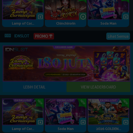
Lamp of Cor...
Chinchirorin
Soda Man
IDNSLOT
Lihat Semua
PROMO
Lamp of Cor...
Soda Man
2026 GOLDEN...